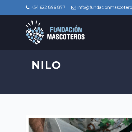
+34 622 896 877
info@fundacionmascotero
NILO