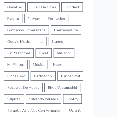
Donativo
Duelo De Coles
Duoflect
Evento
Feliway
Formación
Formación Universitaria
Fuerteventura
Google Music
Iaa
Itunes
Kk Plasticfree
Lilicat
Miaumor
Mr Plinton
Música
Neox
Onda Cero
Petfriendly
Psicoanimal
Recogida De Heces
Rivas-Vaciamadrid
Salpican
Salvando Peludos
Spotify
Terapias Asistidas Con Animales
Ucrania