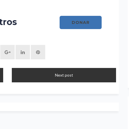
tros
DONAR
Next post